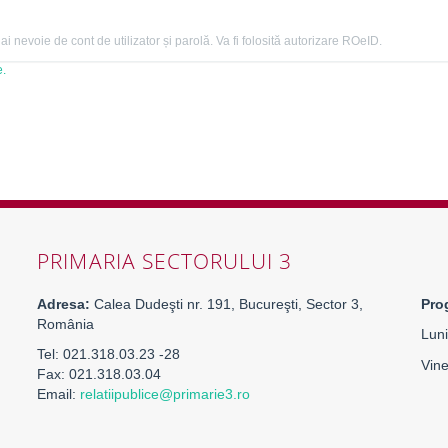
 nevoie de cont de utilizator și parolă. Va fi folosită autorizare ROeID.
e.
PRIMARIA SECTORULUI 3
Adresa:
Calea Dudeşti nr. 191, Bucureşti, Sector 3,
Pro
România
Luni
Tel: 021.318.03.23 -28
Vine
Fax: 021.318.03.04
Email:
relatiipublice@primarie3.ro