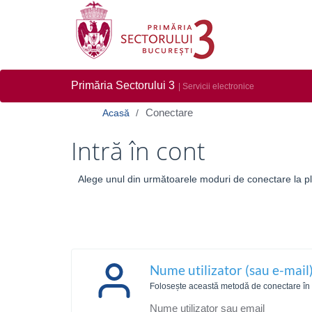
Primăria Sectorului 3
| Servicii electronice
Conectare
Acasă
Intră în cont
Alege unul din următoarele moduri de conectare la pla
Nume utilizator (sau e-mail)
Folosește această metodă de conectare în ca
Nume utilizator sau email