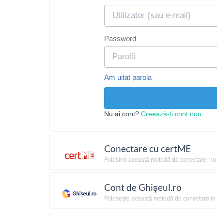
Password
Am uitat parola
Nu ai cont?
Creează-ți cont nou.
Conectare cu certME
Folosind această metodă de conectare, nu ai 
Cont de Ghișeul.ro
Folosește această metodă de conectare în c