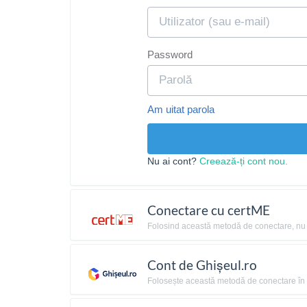
Password
Am uitat parola
Nu ai cont?
Creează-ți cont nou.
Conectare cu certME
Folosind această metodă de conectare, nu ai 
Cont de Ghișeul.ro
Folosește această metodă de conectare în c