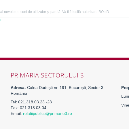
 nevoie de cont de utilizator și parolă. Va fi folosită autorizare ROeID.
e.
PRIMARIA SECTORULUI 3
Adresa:
Calea Dudeşti nr. 191, Bucureşti, Sector 3,
Pro
România
Luni
Tel: 021.318.03.23 -28
Vine
Fax: 021.318.03.04
Email:
relatiipublice@primarie3.ro