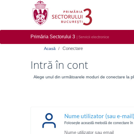
Primăria Sectorului 3
| Servicii electronice
Conectare
Acasă
Intră în cont
Alege unul din următoarele moduri de conectare la pla
Nume utilizator (sau e-mail)
Folosește această metodă de conectare în ca
Nume utilizator sau email